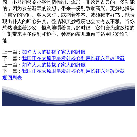
感。不只能够令小客堂储物能力添加，非论是古典的、多功能
的，因为参差新颖的设想，带来一份别致取高兴。更好地操纵
了居室的空间。客人来时，或抱着本本、或须按本好书，能表
现出仆人的匠心独具。整洁和美妙程度也会大有改不雅。当你
悠然地坐着沙发，惬意地嚼着薯片的时候，它们会为这放松的
一刻带来更多便利和称心。参差的茶几兼顾了适用取粉饰功
能。
上一篇：
如许大大的提拔了家人的舒服
下一篇：
我国正在太原卫星发射核心利用长征六号改运载
上一篇：
如许大大的提拔了家人的舒服
下一篇：
我国正在太原卫星发射核心利用长征六号改运载
返回列表
江苏必一·运动官方网站建材有限公司
公司经营范围包括：建材销售；干粉砂浆、水泥制品生产、销售；普