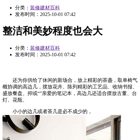
分类：
装修建材百科
发布时间：
2025-10-01 07:42
整洁和美妙程度也会大
分类：
装修建材百科
发布时间：
2025-10-01 07:42
还为你供给了休闲的新场合，放上精彩的茶盏，取单椅气
概协调的高边几，摆放花卉、陈列精彩的工艺品、收纳书报、
盛放餐盘、抑或“”亲爱的笔记本，高边几还适合摆放古董、台
灯、花瓶、
小小的边几或者茶几是必不成少的，